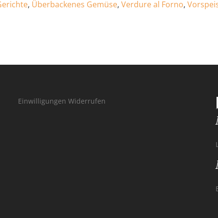
erichte
,
Überbackenes Gemüse
,
Verdure al Forno
,
Vorspei
Einwilligungen Widerrufen