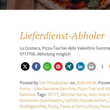
Lieferdienst-Abholer
La Costiera, Pizza-Taxi bei Aldo Valentino Somm
9717700. Abholung möglich
Posted by
Der Pizzabäcker
on
2026-04-06
.
Posted
Forno - Überbackene Gerichte
,
Pizza-Taxi und A
Gemüse
.
Tags:
50171
,
Abholer-Karte
,
Aldo Valen
kostemlos downloaden
,
Gefüllte Pizzabrötchen
,
Nudelgerichte
,
Pasta
,
Pasta al Forno
,
Pizza
,
Pizza