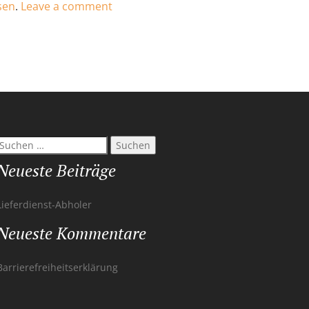
on
sen
.
Leave a comment
Lieferdienst-
Abholer
Suchen
nach:
Neueste Beiträge
Lieferdienst-Abholer
Neueste Kommentare
Barrierefreiheitserklärung