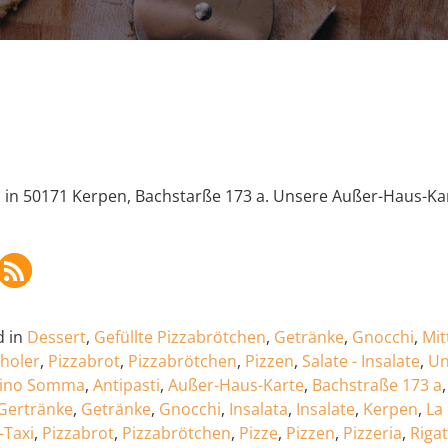
a in 50171 Kerpen, Bachstarße 173 a. Unsere Außer-Haus-Kar
 in
Dessert
,
Gefüllte Pizzabrötchen
,
Getränke
,
Gnocchi
,
Mit
bholer
,
Pizzabrot
,
Pizzabrötchen
,
Pizzen
,
Salate - Insalate
,
Un
tino Somma
,
Antipasti
,
Außer-Haus-Karte
,
Bachstraße 173 a
Gertränke
,
Getränke
,
Gnocchi
,
Insalata
,
Insalate
,
Kerpen
,
La
-Taxi
,
Pizzabrot
,
Pizzabrötchen
,
Pizze
,
Pizzen
,
Pizzeria
,
Riga