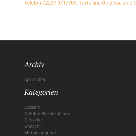
Telefon 02237 9717700
,
Tortellini
,
Überbackene G
Archiv
April 2026
Kategorien
Dessert
Gefüllte Pizzabrötchen
Getränke
Gnocchi
Mittagsangebot