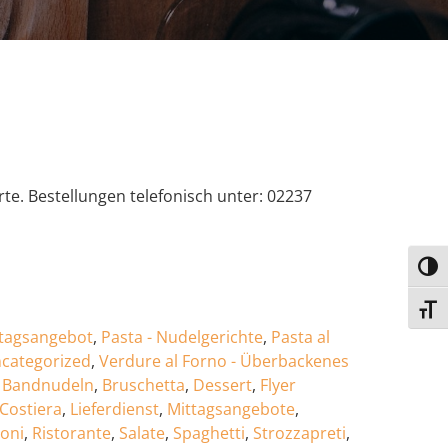
te. Bestellungen telefonisch unter: 02237
Umsc
Schri
tagsangebot
,
Pasta - Nudelgerichte
,
Pasta al
categorized
,
Verdure al Forno - Überbackenes
,
Bandnudeln
,
Bruschetta
,
Dessert
,
Flyer
 Costiera
,
Lieferdienst
,
Mittagsangebote
,
toni
,
Ristorante
,
Salate
,
Spaghetti
,
Strozzapreti
,