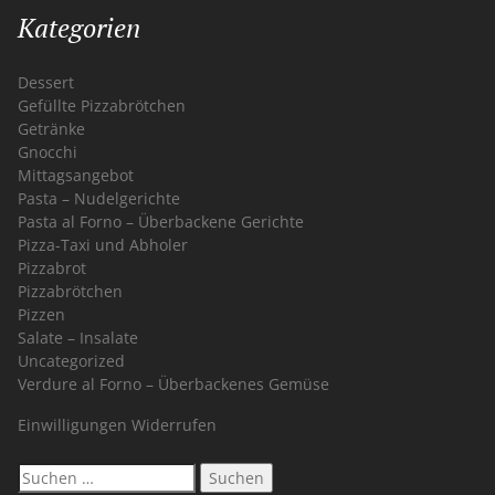
Kategorien
Dessert
Gefüllte Pizzabrötchen
Getränke
Gnocchi
Mittagsangebot
Pasta – Nudelgerichte
Pasta al Forno – Überbackene Gerichte
Pizza-Taxi und Abholer
Pizzabrot
Pizzabrötchen
Pizzen
Salate – Insalate
Uncategorized
Verdure al Forno – Überbackenes Gemüse
Einwilligungen Widerrufen
Suchen