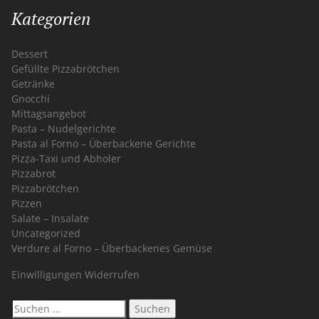
Kategorien
Dessert
Gefüllte Pizzabrötchen
Getränke
Gnocchi
Mittagsangebot
Pasta – Nudelgerichte
Pasta al Forno – Überbackene Gerichte
Pizza-Taxi und Abholer
Pizzabrot
Pizzabrötchen
Pizzen
Salate – Insalate
Uncategorized
Verdure al Forno – Überbackenes Gemüse
Einwilligungen Widerrufen
Suchen